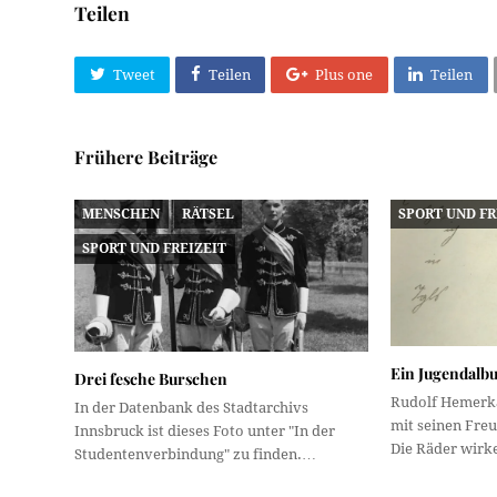
Teilen
Tweet
Teilen
Plus one
Teilen
Frühere Beiträge
MENSCHEN
RÄTSEL
SPORT UND FR
SPORT UND FREIZEIT
Ein Jugendalbu
Drei fesche Burschen
Rudolf Hemerka
In der Datenbank des Stadtarchivs
mit seinen Freu
Innsbruck ist dieses Foto unter "In der
Die Räder wir
Studentenverbindung" zu finden.…