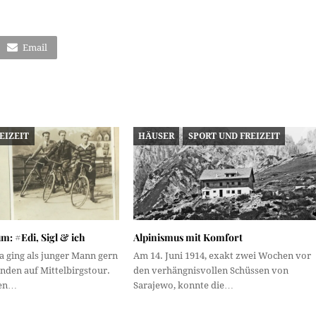
Email
EIZEIT
HÄUSER
SPORT UND FREIZEIT
m: #Edi, Sigl & ich
Alpinismus mit Komfort
 ging als junger Mann gern
Am 14. Juni 1914, exakt zwei Wochen vor
nden auf Mittelbirgstour.
den verhängnisvollen Schüssen von
ken…
Sarajewo, konnte die…