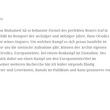
it
 von Muhamed Ali so bekannte Formel des perfekten Boxers traf in
hild im Boxsport der sechziger und siebziger Jahre, Hans Orsolics
st seines Gegners. Um welchen Kampf es sich genau handelte ist
che uns die szenische Aufnahme gibt, können der Archiv eigenen
rsolics, Europameister, bei einem Boxkampf im Eisstadion. Des
s sich dabei um einen Kampf um den Europameistertitel im
meiner weiteren Recherche bin ich leider nirgends fündig
eser und Leserinnen, damals im Publikum und kann genaueres vo