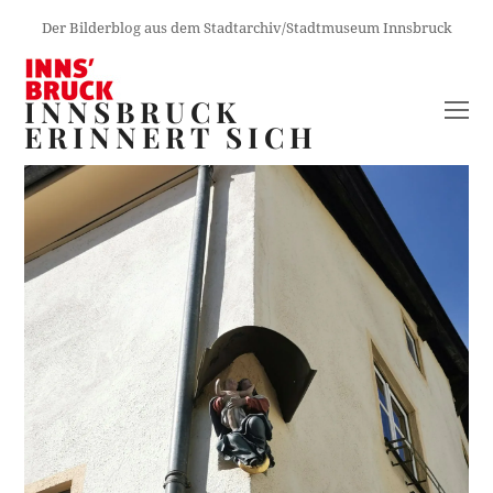
Der Bilderblog aus dem Stadtarchiv/Stadtmuseum Innsbruck
INNSBRUCK
O
ERINNERT SICH
M
M