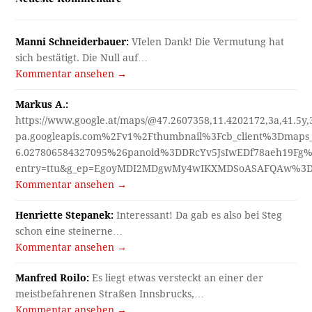
Manni Schneiderbauer:
VIelen Dank! Die Vermutung hat
sich bestätigt. Die Null auf…
Kommentar ansehen →
Markus A.:
https://www.google.at/maps/@47.2607358,11.4202172,3a,41.5y
pa.googleapis.com%2Fv1%2Fthumbnail%3Fcb_client%3Dmap
6.027806584327095%26panoid%3DDRcYv5JsIwEDf78aeh19Fg%
entry=ttu&g_ep=EgoyMDI2MDgwMy4wIKXMDSoASAFQAw%3
Kommentar ansehen →
Henriette Stepanek:
Interessant! Da gab es also bei Steg
schon eine steinerne…
Kommentar ansehen →
Manfred Roilo:
Es liegt etwas versteckt an einer der
meistbefahrenen Straßen Innsbrucks,…
Kommentar ansehen →