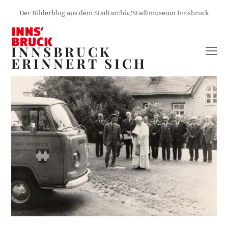
Der Bilderblog aus dem Stadtarchiv/Stadtmuseum Innsbruck
INNSBRUCK
O
ERINNERT SICH
M
M