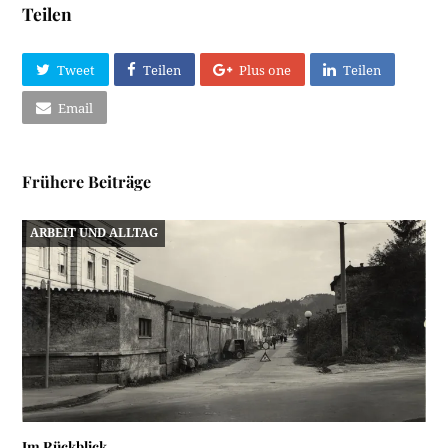
Teilen
Tweet
Teilen
Plus one
Teilen
Email
Frühere Beiträge
ARBEIT UND ALLTAG
Im Rückblick