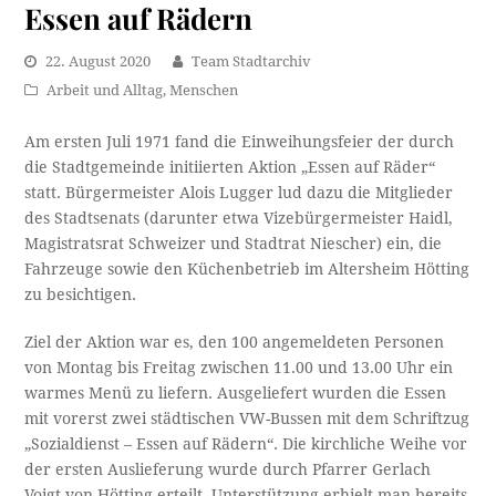
Essen auf Rädern
22. August 2020
Team Stadtarchiv
Arbeit und Alltag
,
Menschen
Am ersten Juli 1971 fand die Einweihungsfeier der durch
die Stadtgemeinde initiierten Aktion „Essen auf Räder“
statt. Bürgermeister Alois Lugger lud dazu die Mitglieder
des Stadtsenats (darunter etwa Vizebürgermeister Haidl,
Magistratsrat Schweizer und Stadtrat Niescher) ein, die
Fahrzeuge sowie den Küchenbetrieb im Altersheim Hötting
zu besichtigen.
Ziel der Aktion war es, den 100 angemeldeten Personen
von Montag bis Freitag zwischen 11.00 und 13.00 Uhr ein
warmes Menü zu liefern. Ausgeliefert wurden die Essen
mit vorerst zwei städtischen VW-Bussen mit dem Schriftzug
„Sozialdienst – Essen auf Rädern“. Die kirchliche Weihe vor
der ersten Auslieferung wurde durch Pfarrer Gerlach
Voigt von Hötting erteilt. Unterstützung erhielt man bereits