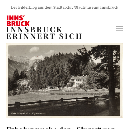
Der Bilderblog aus dem Stadtarchiv/Stadtmuseum Innsbruck
INNSBRUCK
O
ERINNERT SICH
M
M