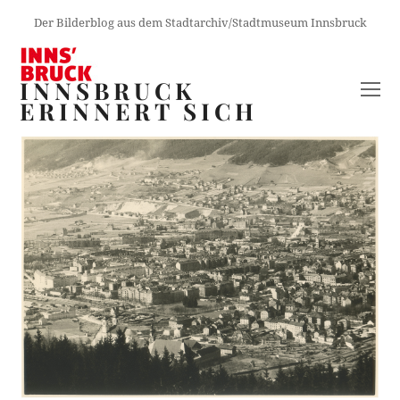
Der Bilderblog aus dem Stadtarchiv/Stadtmuseum Innsbruck
INNSBRUCK
O
ERINNERT SICH
M
M