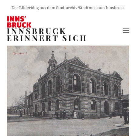
Der Bilderblog aus dem Stadtarchiv/Stadtmuseum Innsbruck
INNSBRUCK
O
ERINNERT SICH
M
M