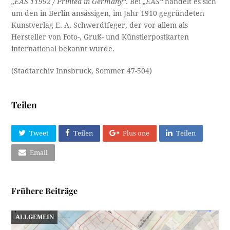
„EAS 11992 / Printed in Germany“
. Bei
„EAS“
handelt es sich
um den in Berlin ansässigen, im Jahr 1910 gegründeten
Kunstverlag E. A. Schwerdtfeger, der vor allem als
Hersteller von Foto-, Gruß- und Künstlerpostkarten
international bekannt wurde.
(Stadtarchiv Innsbruck, Sommer 47-504)
Teilen
Tweet
Teilen
Plus one
Teilen
Email
Frühere Beiträge
ALLGEMEIN