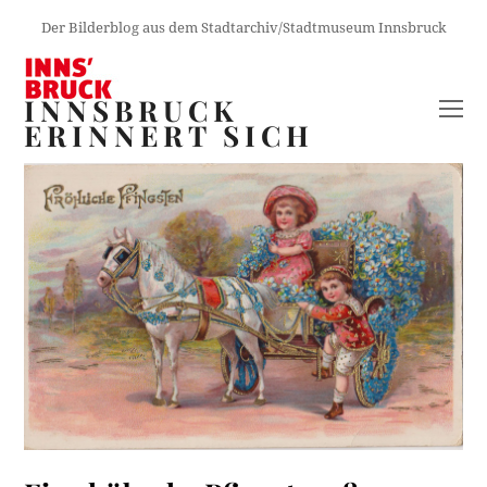
Der Bilderblog aus dem Stadtarchiv/Stadtmuseum Innsbruck
INNSBRUCK
O
ERINNERT SICH
M
M