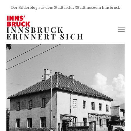
Der Bilderblog aus dem Stadtarchiv/Stadtmuseum Innsbruck
INNSBRUCK
O
ERINNERT SICH
M
M