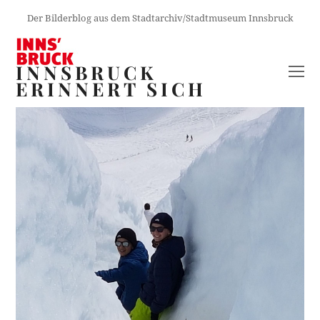
Der Bilderblog aus dem Stadtarchiv/Stadtmuseum Innsbruck
INNSBRUCK
O
ERINNERT SICH
M
M