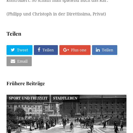
kontrolliert. So schafft man spielend auch das Kar.
(Philipp und Christoph in der Direttissima, Privat)
Teilen
Tweet
Teilen
Plus one
Teilen
Email
Frühere Beiträge
SPORT UND FREIZEIT
STADTLEBEN