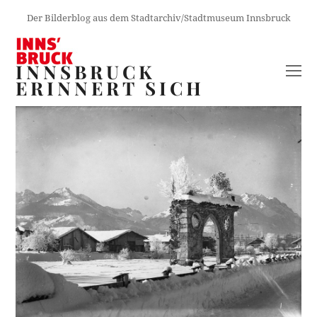
Der Bilderblog aus dem Stadtarchiv/Stadtmuseum Innsbruck
INNSBRUCK
O
ERINNERT SICH
M
M