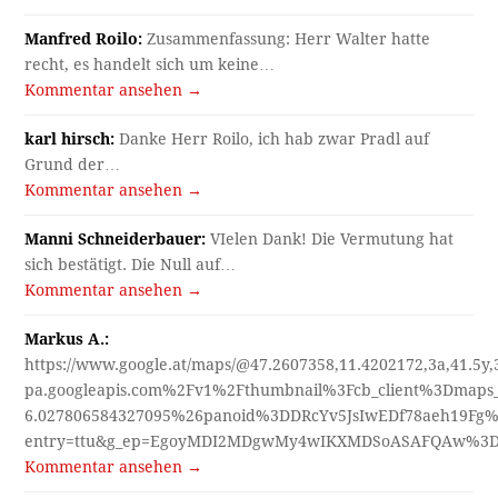
Manfred Roilo:
Zusammenfassung: Herr Walter hatte
recht, es handelt sich um keine…
Kommentar ansehen →
karl hirsch:
Danke Herr Roilo, ich hab zwar Pradl auf
Grund der…
Kommentar ansehen →
Manni Schneiderbauer:
VIelen Dank! Die Vermutung hat
sich bestätigt. Die Null auf…
Kommentar ansehen →
Markus A.:
https://www.google.at/maps/@47.2607358,11.4202172,3a,41.5y
pa.googleapis.com%2Fv1%2Fthumbnail%3Fcb_client%3Dmap
6.027806584327095%26panoid%3DDRcYv5JsIwEDf78aeh19Fg%
entry=ttu&g_ep=EgoyMDI2MDgwMy4wIKXMDSoASAFQAw%3
Kommentar ansehen →