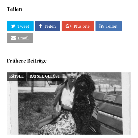
Teilen
Tweet
Teilen
Plus one
Teilen
Email
Frühere Beiträge
RÄTSEL
RÄTSEL GELÖST