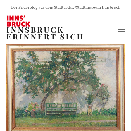
Der Bilderblog aus dem Stadtarchiv/Stadtmuseum Innsbruck
INNSBRUCK
O
ERINNERT SICH
M
M