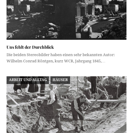
Uns fehlt der Durchblick
Die beiden Stereobilder haben einen sehr bekannten Autor:
Wilhelm Conrad Röntgen, kurz WCR, Jahrgang 1845,…
ARBEIT UND ALLTAG
HÄUSER