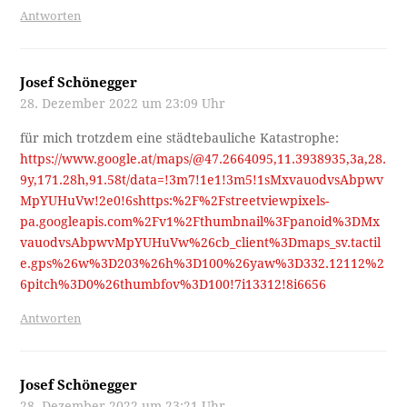
Antworten
Josef Schönegger
28. Dezember 2022 um 23:09 Uhr
für mich trotzdem eine städtebauliche Katastrophe:
https://www.google.at/maps/@47.2664095,11.3938935,3a,28.
9y,171.28h,91.58t/data=!3m7!1e1!3m5!1sMxvauodvsAbpwv
MpYUHuVw!2e0!6shttps:%2F%2Fstreetviewpixels-
pa.googleapis.com%2Fv1%2Fthumbnail%3Fpanoid%3DMx
vauodvsAbpwvMpYUHuVw%26cb_client%3Dmaps_sv.tactil
e.gps%26w%3D203%26h%3D100%26yaw%3D332.12112%2
6pitch%3D0%26thumbfov%3D100!7i13312!8i6656
Antworten
Josef Schönegger
28. Dezember 2022 um 23:21 Uhr