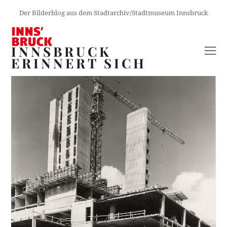
Der Bilderblog aus dem Stadtarchiv/Stadtmuseum Innsbruck
INNSBRUCK
O
ERINNERT SICH
M
M