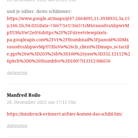
und je näher. desto schlimmer:
https://www.google.at/maps/@47.2664095,11.3938935,3a,15
y,166.1h,94.02t/data=!3m7!1e1!3m5!1sMxvauodvsAbpwvM
pYUHuVw!2e0!6shttps:%2F%2Fstreetviewpixels-
pa.googleapis.com%2Fv1%2Fthumbnail%3Fpanoid%3DMx
vauodvsAbpwvMpYUHuVw%26cb_client%3Dmaps_sv.tactil
e.gps%26w%3D203%26h%3D100%26yaw%3D332.12112%2
6pitch%3D0%26thumbfov%3D100!7i13312!8i6656
Antworten
Manfred Roilo
28. Dezember 2022 um 17:15 Uhr
https://innsbruck-erinnert.at/hier-kommt-das-schild-hin/
Antworten