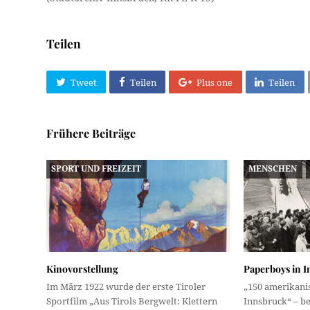
Teilen
Tweet
Teilen
Plus one
Teilen
Frühere Beiträge
SPORT UND FREIZEIT
MENSCHEN
Kinovorstellung
Paperboys in 
Im März 1922 wurde der erste Tiroler
„150 amerikani
Sportfilm „Aus Tirols Bergwelt: Klettern
Innsbruck“ – be