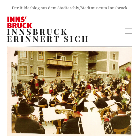
Der Bilderblog aus dem Stadtarchiv/Stadtmuseum Innsbruck
INNSBRUCK
O
ERINNERT SICH
M
M