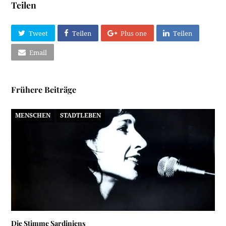
Teilen
Tweet
Teilen
Plus one
Teilen
Email
Frühere Beiträge
MENSCHEN
STADTLEBEN
Die Stimme Sardiniens