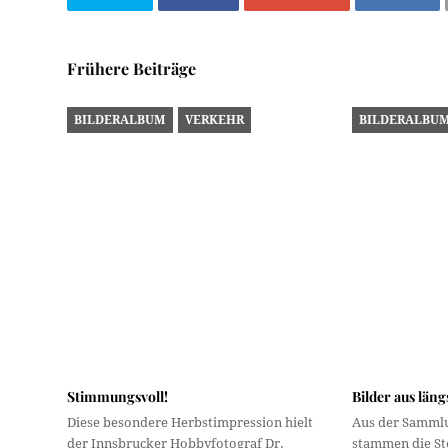
Frühere Beiträge
BILDERALBUM
VERKEHR
BILDERALBU
Stimmungsvoll!
Bilder aus län
Diese besondere Herbstimpression hielt
Aus der Sammlu
der Innsbrucker Hobbyfotograf Dr.
stammen die Ste
Gottfried Newesely im Jahr 1929 fest.
Ihnen in diese
Wir…