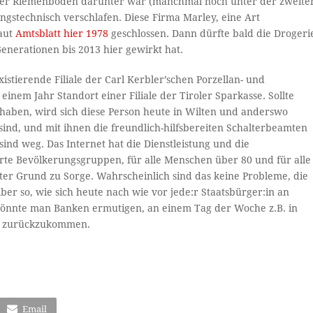
chöner Riemenboden darunter war (manchmal noch unter der zweite
ngstechnisch verschlafen. Diese Firma Marley, eine Art
laut
Amtsblatt hier 1978
geschlossen. Dann dürfte bald die Drogeri
Generationen bis 2013 hier gewirkt hat.
istierende Filiale der Carl Kerbler’schen Porzellan- und
nem Jahr Standort einer Filiale der Tiroler Sparkasse. Sollte
 haben, wird sich diese Person heute in Wilten und anderswo
ind, und mit ihnen die freundlich-hilfsbereiten Schalterbeamten
ind weg. Das Internet hat die Dienstleistung und die
ierte Bevölkerungsgruppen, für alle Menschen über 80 und für alle
r Grund zu Sorge. Wahrscheinlich sind das keine Probleme, die
er so, wie sich heute nach wie vor jede:r Staatsbürger:in an
könnte man Banken ermutigen, an einem Tag der Woche z.B. in
en zurückzukommen.
Email