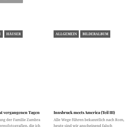
M
HÄUSER
ALLGEMEIN
BILDERALBUM
gst vergangenen Tagen
ng der Familie Zambra
reofotografien, die ich
m Beitrag…
Innsbruck meets America (Teil III)
Alle Wege führen bekanntlich nach Rom,
heute sind wir anscheinend falsch