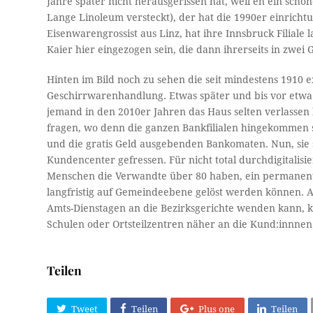
Jahre später nicht herausgerissen hat, weil eh ein s
Lange Linoleum versteckt), der hat die 1990er einrichtu
Eisenwarengrossist aus Linz, hat ihre Innsbruck Filiale 
Kaier hier eingezogen sein, die dann ihrerseits in zwei 
Hinten im Bild noch zu sehen die seit mindestens 1910 ex
Geschirrwarenhandlung. Etwas später und bis vor etwa ei
jemand in den 2010er Jahren das Haus selten verlassen
fragen, wo denn die ganzen Bankfilialen hingekommen s
und die gratis Geld ausgebenden Bankomaten. Nun, sie s
Kundencenter gefressen. Für nicht total durchdigitalis
Menschen die Verwandte über 80 haben, ein permanente
langfristig auf Gemeindeebene gelöst werden können. Ab
Amts-Dienstagen an die Bezirksgerichte wenden kann, 
Schulen oder Ortsteilzentren näher an die Kund:innn
Teilen
Tweet
Teilen
Plus one
Teilen