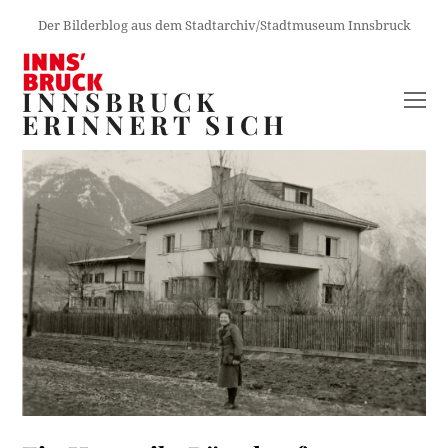
Der Bilderblog aus dem Stadtarchiv/Stadtmuseum Innsbruck
INNSBRUCK
O
ERINNERT SICH
M
M