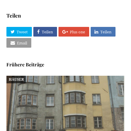
Teilen
Tweet
Teilen
Plus one
Teilen
Email
Frühere Beiträge
HÄUSER