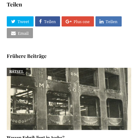
Teilen
Tweet
Teilen
Plus one
Teilen
Email
Frühere Beiträge
RÄTSEL
Wessen Fabrik liegt in Asche?