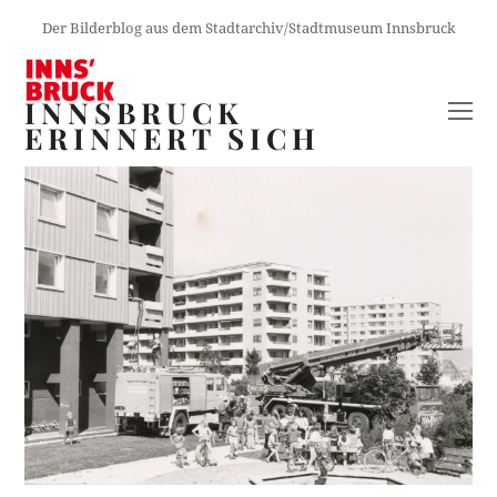
Der Bilderblog aus dem Stadtarchiv/Stadtmuseum Innsbruck
INNSBRUCK
O
ERINNERT SICH
M
M