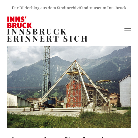
Der Bilderblog aus dem Stadtarchiv/Stadtmuseum Innsbruck
INNSBRUCK
O
ERINNERT SICH
M
M