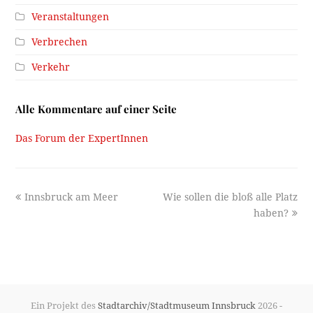
Veranstaltungen
Verbrechen
Verkehr
Alle Kommentare auf einer Seite
Das Forum der ExpertInnen
previous
next
Innsbruck am Meer
Wie sollen die bloß alle Platz
post:
post:
haben?
Ein Projekt des
Stadtarchiv/Stadtmuseum Innsbruck
2026 -