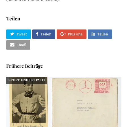
Teilen
Tweet
Teilen
Plus one
Teilen
Email
Frühere Beiträge
SPORT UND FREIZEIT