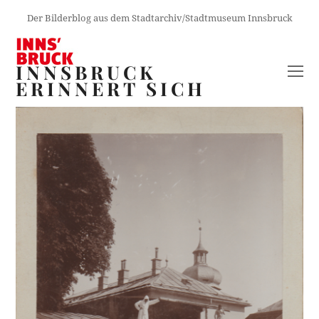
Der Bilderblog aus dem Stadtarchiv/Stadtmuseum Innsbruck
INNSBRUCK
O
ERINNERT SICH
M
M