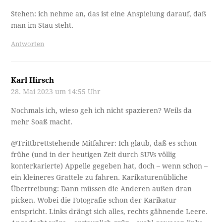
man im Stau steht.
Antworten
Karl Hirsch
28. Mai 2023 um 14:55 Uhr
Nochmals ich, wieso geh ich nicht spazieren? Weils da
mehr Soaß macht.
@Trittbrettstehende Mitfahrer: Ich glaub, daß es schon
frühe (und in der heutigen Zeit durch SUVs völlig
konterkarierte) Appelle gegeben hat, doch – wenn schon –
ein kleineres Grattele zu fahren. Karikaturenübliche
Übertreibung: Dann müssen die Anderen außen dran
picken. Wobei die Fotografie schon der Karikatur
entspricht. Links drängt sich alles, rechts gähnende Leere.
Angedacht wäre – erstaunlich grün – wohl gewesen links
ein paar Grattelen, rechts viele Radler und Fußgänger. Ein