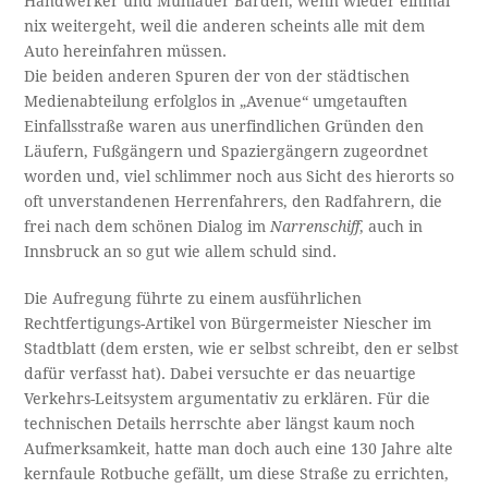
Handwerker und Mühlauer Barden, wenn wieder einmal
nix weitergeht, weil die anderen scheints alle mit dem
Auto hereinfahren müssen.
Die beiden anderen Spuren der von der städtischen
Medienabteilung erfolglos in „Avenue“ umgetauften
Einfallsstraße waren aus unerfindlichen Gründen den
Läufern, Fußgängern und Spaziergängern zugeordnet
worden und, viel schlimmer noch aus Sicht des hierorts so
oft unverstandenen Herrenfahrers, den Radfahrern, die
frei nach dem schönen Dialog im
Narrenschiff
, auch in
Innsbruck an so gut wie allem schuld sind.
Die Aufregung führte zu einem ausführlichen
Rechtfertigungs-Artikel von Bürgermeister Niescher im
Stadtblatt (dem ersten, wie er selbst schreibt, den er selbst
dafür verfasst hat). Dabei versuchte er das neuartige
Verkehrs-Leitsystem argumentativ zu erklären. Für die
technischen Details herrschte aber längst kaum noch
Aufmerksamkeit, hatte man doch auch eine 130 Jahre alte
kernfaule Rotbuche gefällt, um diese Straße zu errichten,