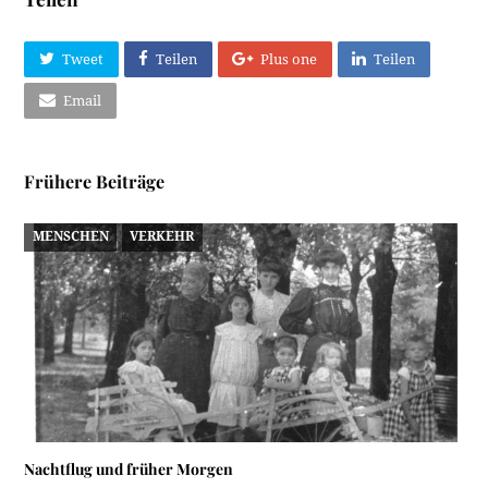
Tweet
Teilen
Plus one
Teilen
Email
Frühere Beiträge
MENSCHEN
VERKEHR
Nachtflug und früher Morgen
Eine Leserin aus Niederösterreich, Frau Mella Waldstein,
recherchierte letzthin zu Häusern Nummer 15 und 17…