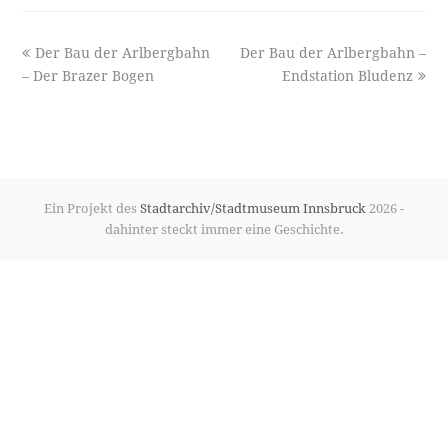
previous
next
Der Bau der Arlbergbahn
Der Bau der Arlbergbahn –
post:
post:
– Der Brazer Bogen
Endstation Bludenz
Ein Projekt des
Stadtarchiv/Stadtmuseum Innsbruck
2026 -
dahinter steckt immer eine Geschichte.