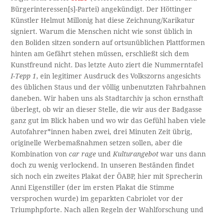
Bürgerinteressen[s]-Partei) angekündigt. Der Höttinger
Künstler Helmut Millonig hat diese Zeichnung/Karikatur
signiert. Warum die Menschen nicht wie sonst üblich in
den Boliden sitzen sondern auf ortsunüblichen Plattformen
hinten am Gefährt stehen müssen, erschließt sich dem
Kunstfreund nicht. Das letzte Auto ziert die Nummerntafel
I-Tepp 1
, ein legitimer Ausdruck des Volkszorns angesichts
des üblichen Staus und der völlig unbenutzten Fahrbahnen
daneben. Wir haben uns als Stadtarchiv ja schon ernsthaft
überlegt, ob wir an dieser Stelle, die wir aus der Badgasse
ganz gut im Blick haben und wo wir das Gefühl haben viele
Autofahrer*innen haben zwei, drei Minuten Zeit übrig,
originelle Werbemaßnahmen setzen sollen, aber die
Kombination von
car rage
und
Kulturangebot
war uns dann
doch zu wenig verlockend. In unseren Beständen findet
sich noch ein zweites Plakat der ÖABP, hier mit Sprecherin
Anni Eigenstiller (der im ersten Plakat die Stimme
versprochen wurde) im geparkten Cabriolet vor der
Triumphpforte. Nach allen Regeln der Wahlforschung und