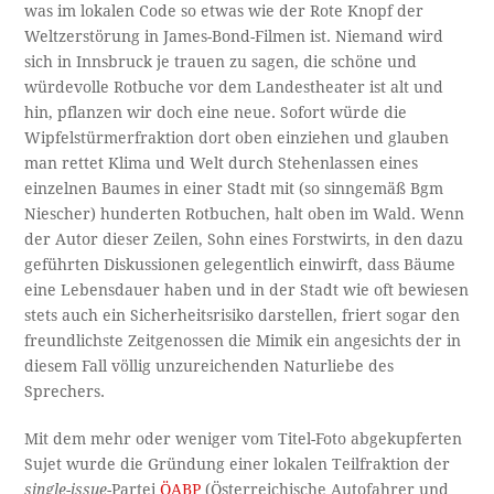
was im lokalen Code so etwas wie der Rote Knopf der
Weltzerstörung in James-Bond-Filmen ist. Niemand wird
sich in Innsbruck je trauen zu sagen, die schöne und
würdevolle Rotbuche vor dem Landestheater ist alt und
hin, pflanzen wir doch eine neue. Sofort würde die
Wipfelstürmerfraktion dort oben einziehen und glauben
man rettet Klima und Welt durch Stehenlassen eines
einzelnen Baumes in einer Stadt mit (so sinngemäß Bgm
Niescher) hunderten Rotbuchen, halt oben im Wald. Wenn
der Autor dieser Zeilen, Sohn eines Forstwirts, in den dazu
geführten Diskussionen gelegentlich einwirft, dass Bäume
eine Lebensdauer haben und in der Stadt wie oft bewiesen
stets auch ein Sicherheitsrisiko darstellen, friert sogar den
freundlichste Zeitgenossen die Mimik ein angesichts der in
diesem Fall völlig unzureichenden Naturliebe des
Sprechers.
Mit dem mehr oder weniger vom Titel-Foto abgekupferten
Sujet wurde die Gründung einer lokalen Teilfraktion der
single-issue
-Partei
ÖABP
(Österreichische Autofahrer und