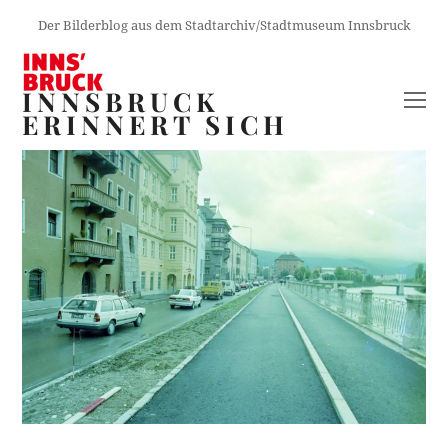
Der Bilderblog aus dem Stadtarchiv/Stadtmuseum Innsbruck
INNSBRUCK
O
ERINNERT SICH
M
M