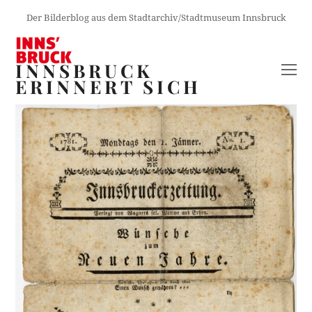
Der Bilderblog aus dem Stadtarchiv/Stadtmuseum Innsbruck
INNSBRUCK
O
ERINNERT SICH
M
M