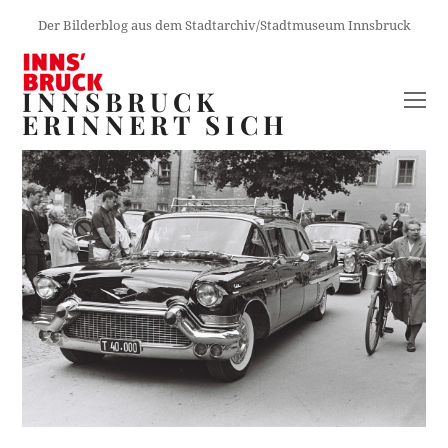
Der Bilderblog aus dem Stadtarchiv/Stadtmuseum Innsbruck
INNSBRUCK
O
ERINNERT SICH
M
M