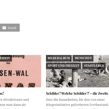
Email
EIZEIT
BILDERALBUM
MENSCHEN
SPORT UND FREIZEIT
STADTLEBEN
as?
Schilder? Welche Schilder?! – die Zweite
hre Attraktionen und
Dass die Bauarbeiten, für den von einer
enn man dann als
Bürgerinitiative geforderten Fortbestand,