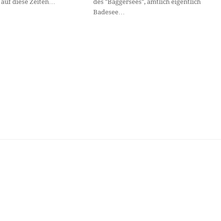
auf diese Zeiten…
des "Baggersees", amtlich eigentlich
Badesee…