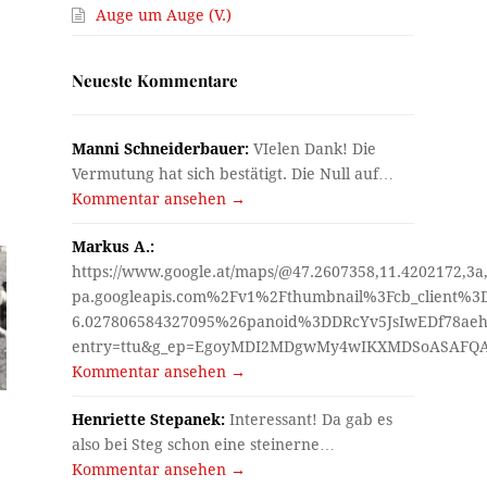
Auge um Auge (V.)
Neueste Kommentare
Manni Schneiderbauer:
VIelen Dank! Die
Vermutung hat sich bestätigt. Die Null auf…
Kommentar ansehen →
Markus A.:
https://www.google.at/maps/@47.2607358,11.4202172,3a
pa.googleapis.com%2Fv1%2Fthumbnail%3Fcb_client%
6.027806584327095%26panoid%3DDRcYv5JsIwEDf78aeh
entry=ttu&g_ep=EgoyMDI2MDgwMy4wIKXMDSoASAF
Kommentar ansehen →
Henriette Stepanek:
Interessant! Da gab es
also bei Steg schon eine steinerne…
Kommentar ansehen →