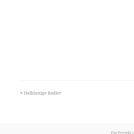
previous
Halblustige Radler
post:
Ein Projekt 