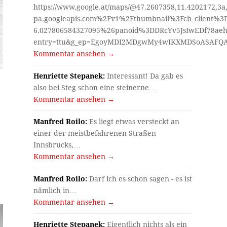
https://www.google.at/maps/@47.2607358,11.4202172,3a
pa.googleapis.com%2Fv1%2Fthumbnail%3Fcb_client%
6.027806584327095%26panoid%3DDRcYv5JsIwEDf78aeh
entry=ttu&g_ep=EgoyMDI2MDgwMy4wIKXMDSoASAF
Kommentar ansehen →
Henriette Stepanek:
Interessant! Da gab es
also bei Steg schon eine steinerne…
Kommentar ansehen →
Manfred Roilo:
Es liegt etwas versteckt an
einer der meistbefahrenen Straßen
Innsbrucks,…
Kommentar ansehen →
Manfred Roilo:
Darf ich es schon sagen - es ist
nämlich in…
Kommentar ansehen →
Henriette Stepanek:
Eigentlich nichts als ein