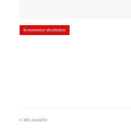
previous
Mit Aussicht
post: