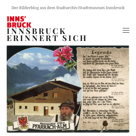
Der Bilderblog aus dem Stadtarchiv/Stadtmuseum Innsbruck
INNSBRUCK
O
ERINNERT SICH
M
M