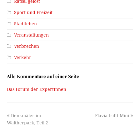
Rätsel gelöst
Sport und Freizeit
Stadtleben
Veranstaltungen
Verbrechen
Verkehr
Alle Kommentare auf einer Seite
Das Forum der ExpertInnen
previous
next
Denkmäler im
Flavia trifft Mini
post:
post:
Waltherpark, Teil 2