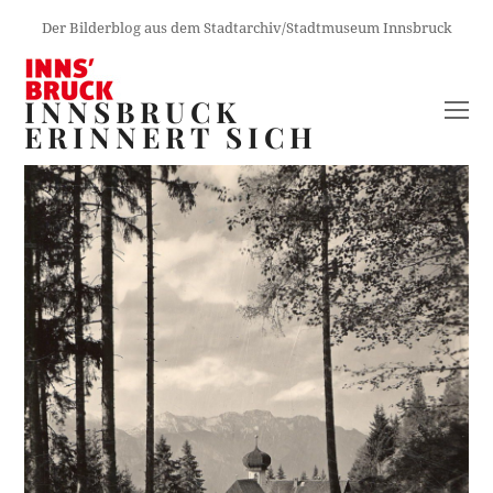
Der Bilderblog aus dem Stadtarchiv/Stadtmuseum Innsbruck
INNSBRUCK
O
ERINNERT SICH
M
M