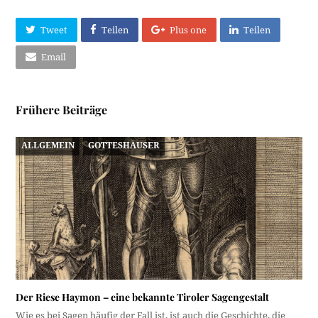
Tweet
Teilen
Plus one
Teilen
Email
Frühere Beiträge
ALLGEMEIN
GOTTESHÄUSER
Der Riese Haymon – eine bekannte Tiroler Sagengestalt
Wie es bei Sagen häufig der Fall ist, ist auch die Geschichte, die