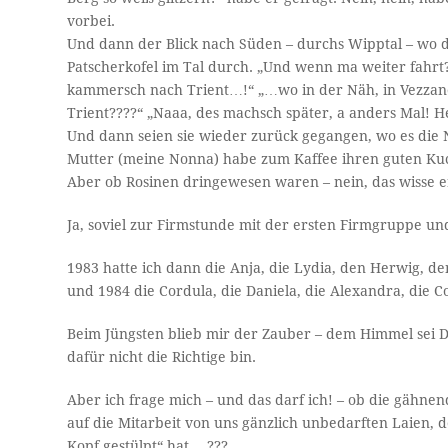
vorbei.
Und dann der Blick nach Süden – durchs Wipptal – wo 
Patscherkofel im Tal durch. „Und wenn ma weiter fah
kammersch nach Trient…!“ „…wo in der Näh, in Vezzano
Trient????“ „Naaa, des machsch später, a anders Mal! He
Und dann seien sie wieder zurück gegangen, wo es die 
Mutter (meine Nonna) habe zum Kaffee ihren guten Ku
Aber ob Rosinen dringewesen waren – nein, das wisse er
Ja, soviel zur Firmstunde mit der ersten Firmgruppe u
1983 hatte ich dann die Anja, die Lydia, den Herwig, d
und 1984 die Cordula, die Daniela, die Alexandra, die 
Beim Jüngsten blieb mir der Zauber – dem Himmel sei D
dafür nicht die Richtige bin.
Aber ich frage mich – und das darf ich! – ob die gähne
auf die Mitarbeit von uns gänzlich unbedarften Laien, 
Kopf gestülpt“ hat….???