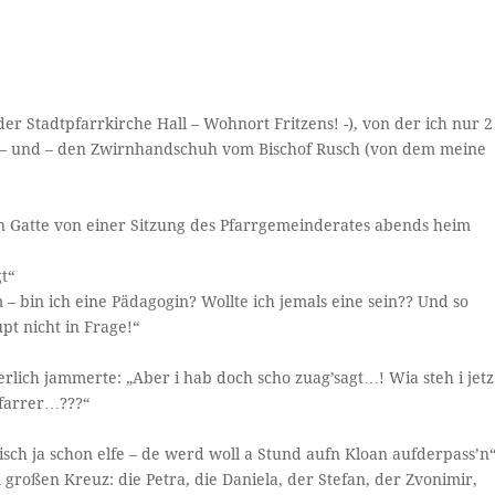
er Stadtpfarrkirche Hall – Wohnort Fritzens! -), von der ich nur 2
n – und – den Zwirnhandschuh vom Bischof Rusch (von dem meine
ein Gatte von einer Sitzung des Pfarrgemeinderates abends heim
t“
– bin ich eine Pädagogin? Wollte ich jemals eine sein?? Und so
pt nicht in Frage!“
erlich jammerte: „Aber i hab doch scho zuag’sagt…! Wia steh i jetz
farrer…???“
 isch ja schon elfe – de werd woll a Stund aufn Kloan aufderpass’n
oßen Kreuz: die Petra, die Daniela, der Stefan, der Zvonimir,