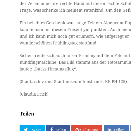
der Zeremonie ihre rechte Hand auf deren rechte Schulte
Frage, was schenke ich meinem Patenkind. Um den Gefir
Ein beliebtes Geschenk war lange Zeit ein Alpenrundfl
konnte man mit diesem Präsent gut punkten. Auch mei
und ich kann mich noch gut erinnern, wie aufgeregt er
wunderschönen Frühlingstag stattfand.
Sicher freute sich auch unser Firmling auf dem Foto au
Rundflugmaschine. Das Bild stammt aus der Fotosammlun
lautet: „Bucks Firmungsflug“.
(Stadtarchiv und Stadtmuseum Innsbruck, KR-PH-125)
(Claudia Frick)
Teilen
Tweet
Teilen
Plus one
Teilen