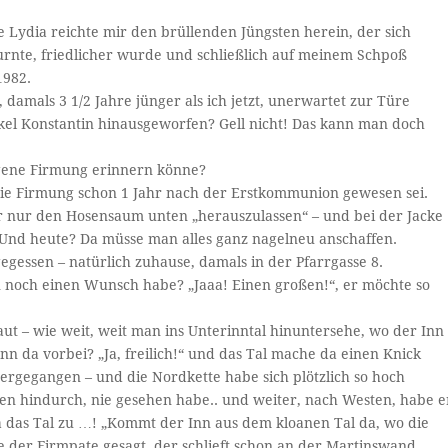
te Lydia reichte mir den brüllenden Jüngsten herein, der sich
rnte, friedlicher wurde und schließlich auf meinem Schpoß
1982.
 damals 3 1/2 Jahre jünger als ich jetzt, unerwartet zur Türe
kel Konstantin hinausgeworfen? Gell nicht! Das kann man doch
eigene Firmung erinnern könne?
 die Firmung schon 1 Jahr nach der Erstkommunion gewesen sei.
r nur den Hosensaum unten „herauszulassen“ – und bei der Jacke
 Und heute? Da müsse man alles ganz nagelneu anschaffen.
gessen – natürlich zuhause, damals in der Pfarrgasse 8.
 noch einen Wunsch habe? „Jaaa! Einen großen!“, er möchte so
ut – wie weit, weit man ins Unterinntal hinuntersehe, wo der Inn
n da vorbei? „Ja, freilich!“ und das Tal mache da einen Knick
ergegangen – und die Nordkette habe sich plötzlich so hoch
en hindurch, nie gesehen habe.. und weiter, nach Westen, habe e
ja das Tal zu …! „Kommt der Inn aus dem kloanen Tal da, wo die
be der Firmpate gesagt, der schlieft schon an der Martinswand