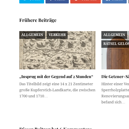
Frühere Beiträge
ALLGEMEIN
VERKEHR
ALLGEMEIN
RÄTSEL GELÖ
„Insprug mit der Gegend auf 2 Stunden“
Die Getzner-S
Das Titelbild zeigt eine 14 x 21 Zentimeter
Hinter einer Ve
große Kupferstich-Landkarte, die zwischen
Sperrholzplatt
1700 und 1710…
Renovierungsar
befand sich…