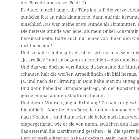
der Berndti und unser Poldi. Ja.
Es dauerte nicht lange, die Tür ging auf, die verzweifel
zunächst fest an mich klammerte, dann auf mir herumtu
einschlief. Das war meine erste Stunde als Firmmutter. 
Die netteste Stunde war jene, als mein Onkel Konstantin,
hereinschneite. Hätte auch nur einer von Ihnen den On
nicht machen!!!
Und so habe ich ihn gefragt, ob er sich noch an seine 
„Ja, freilich!“ und er begann zu erzählen – daß damals
Und das war doch so vernünftig, da brauchte die Mutte
schauten halt die weißen Ärmelbündln ein bißl heraus.
Ja, und nach der Firmung im Dom habe man zu Mittag ge
Und dann habe der Firmpate gefragt, ob der Konstantin
gerne einmal auf den Stadtturm hinauf.
Und dieser Wunsch ging in Erfüllung! Da habe er gescha
hinabfließe. Aber bei dem Berg da unten – komme der In
nach Norden… und dann seien sie beide nach links weit
emporgetürmt, wie er sie von unten, zwischen den Gass
das erstemal die Martinswand gesehen – ja, die sperrt 
Berg so weiß glitzern?“ habe er gefragt. Nein, nein, ha