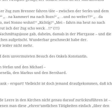
der Zug zum Brenner fahren täte – zwischen der Serles und dem
rt?“ „…na kammert ma nach Bozn!“ „….und no weiter??“ „…da
, mei Nonno wohnt!“ „Richtig!“ „Mei – fahrn ma heut no nach
ut isch der Zug scho weck…!!“ (!!!)
Nachmittagsjause gab, daheim, damals in der Pfarrgasse – und die
chen aufgetischt. Wunderbar geschmeckt habe der.
 leider nicht mehr.
nd dem unvermuteten Besuch des Onkels Konstantin.
en Stefan und den Michael –
Cornelia, den Markus und den Bernhard.
ank – erspart! Vielleicht ist doch jemand draufgekommen, daß ic
nde Leere in den Kirchen nicht genau darauf zurückzuführen ist –
denen man diese „ehren“amtlichen Tätigkeiten einfach „über den