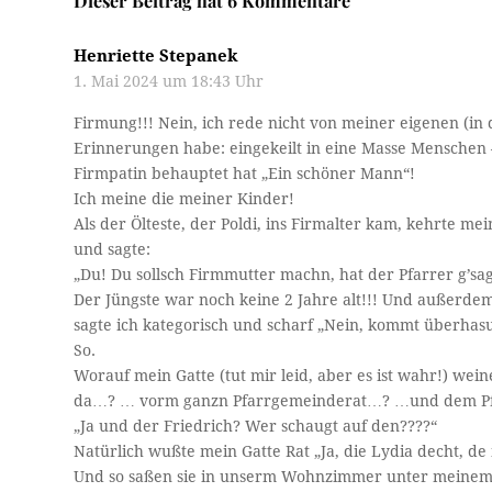
Dieser Beitrag hat 6 Kommentare
Henriette Stepanek
1. Mai 2024 um 18:43 Uhr
Firmung!!! Nein, ich rede nicht von meiner eigenen (in d
Erinnerungen habe: eingekeilt in eine Masse Mensche
Firmpatin behauptet hat „Ein schöner Mann“!
Ich meine die meiner Kinder!
Als der Ölteste, der Poldi, ins Firmalter kam, kehrte m
und sagte:
„Du! Du sollsch Firmmutter machn, hat der Pfarrer g’sag
Der Jüngste war noch keine 2 Jahre alt!!! Und außerdem 
sagte ich kategorisch und scharf „Nein, kommt überhasu
So.
Worauf mein Gatte (tut mir leid, aber es ist wahr!) wein
da…? … vorm ganzn Pfarrgemeinderat…? …und dem P
„Ja und der Friedrich? Wer schaugt auf den????“
Natürlich wußte mein Gatte Rat „Ja, die Lydia decht, de
Und so saßen sie in unserm Wohnzimmer unter meinem gr