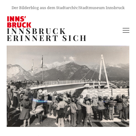
Der Bilderblog aus dem Stadtarchiv/Stadtmuseum Innsbruck
INNSBRUCK
O
ERINNERT SICH
M
M