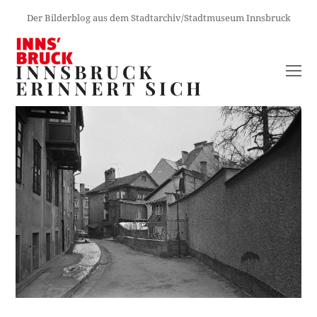
Der Bilderblog aus dem Stadtarchiv/Stadtmuseum Innsbruck
INNSBRUCK
O
ERINNERT SICH
M
M