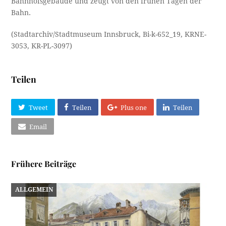
Bahnhofsgebäude und zeugt von den frühen Tagen der
Bahn.
(Stadtarchiv/Stadtmuseum Innsbruck, Bi-k-652_19, KRNE-
3053, KR-PL-3097)
Teilen
Tweet
Teilen
Plus one
Teilen
Email
Frühere Beiträge
ALLGEMEIN