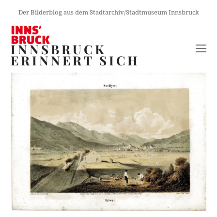
Der Bilderblog aus dem Stadtarchiv/Stadtmuseum Innsbruck
INNSBRUCK
O
ERINNERT SICH
M
M