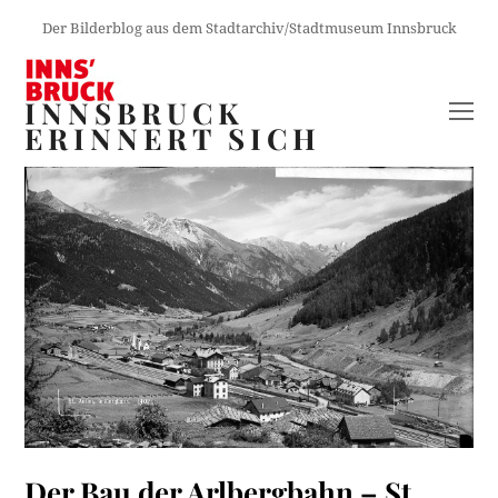
Der Bilderblog aus dem Stadtarchiv/Stadtmuseum Innsbruck
INNSBRUCK
O
ERINNERT SICH
M
M
Der Bau der Arlbergbahn – St.