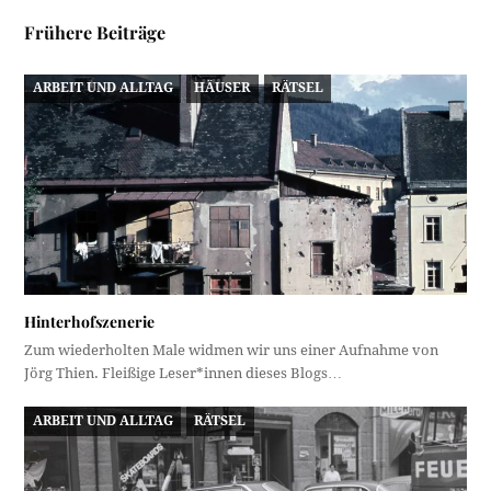
Frühere Beiträge
ARBEIT UND ALLTAG
HÄUSER
RÄTSEL
Hinterhofszenerie
Zum wiederholten Male widmen wir uns einer Aufnahme von
Jörg Thien. Fleißige Leser*innen dieses Blogs…
ARBEIT UND ALLTAG
RÄTSEL