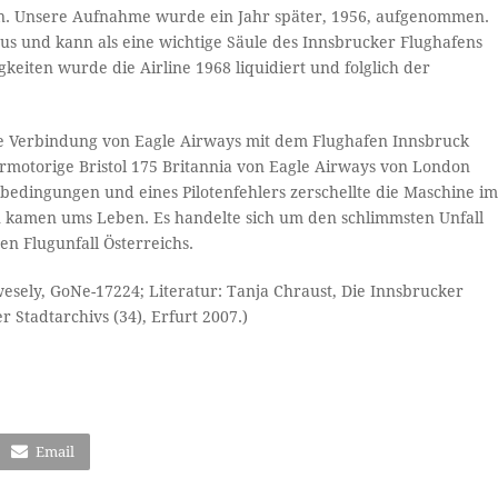
en. Unsere Aufnahme wurde ein Jahr später, 1956, aufgenommen.
 aus und kann als eine wichtige Säule des Innsbrucker Flughafens
eiten wurde die Airline 1968 liquidiert und folglich der
che Verbindung von Eagle Airways mit dem Flughafen Innsbruck
motorige Bristol 175 Britannia von Eagle Airways von London
edingungen und eines Pilotenfehlers zerschellte die Maschine i
n kamen ums Leben. Es handelte sich um den schlimmsten Unfall
en Flugunfall Österreichs.
esely, GoNe-17224; Literatur: Tanja Chraust, Die Innsbrucker
r Stadtarchivs (34), Erfurt 2007.)
Email