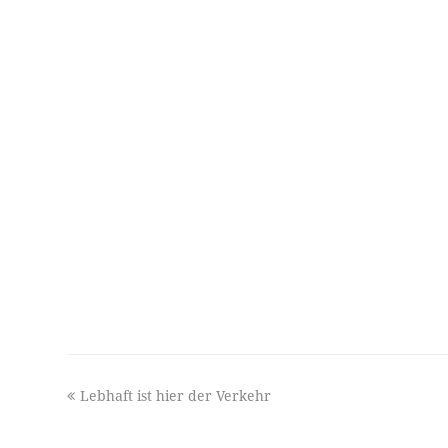
previous
Lebhaft ist hier der Verkehr
post: