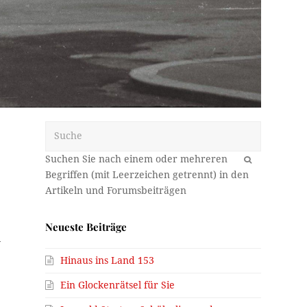
Suche
OK
Neueste Beiträge
-
Hinaus ins Land 153
Ein Glockenrätsel für Sie