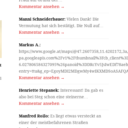
Pradl auf Grund der…
Kommentar ansehen →
Manni Schneiderbauer:
VIelen Dank! Die
Vermutung hat sich bestätigt. Die Null auf…
Kommentar ansehen →
Markus A.:
https://www.google.at/maps/@47.2607358,11.4202172,3a
pa.googleapis.com%2Fv1%2Fthumbnail%3Fcb_client%
t
6.027806584327095%26panoid%3DDRcYv5JsIwEDf78aeh
entry=ttu&g_ep=EgoyMDI2MDgwMy4wIKXMDSoASAF
Kommentar ansehen →
d
Henriette Stepanek:
Interessant! Da gab es
also bei Steg schon eine steinerne…
Kommentar ansehen →
Manfred Roilo:
Es liegt etwas versteckt an
einer der meistbefahrenen Straßen