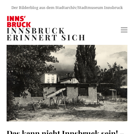
Der Bilderblog aus dem Stadtarchiv/Stadtmuseum Innsbruck
INNSBRUCK
O
ERINNERT SICH
M
M
Das kann nicht Innsbruck sein! –