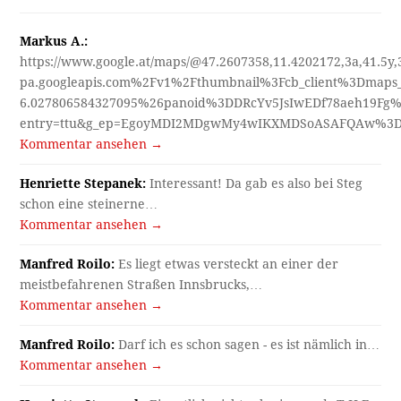
Markus A.:
https://www.google.at/maps/@47.2607358,11.4202172,3a,41.5y
pa.googleapis.com%2Fv1%2Fthumbnail%3Fcb_client%3Dmap
6.027806584327095%26panoid%3DDRcYv5JsIwEDf78aeh19Fg%
entry=ttu&g_ep=EgoyMDI2MDgwMy4wIKXMDSoASAFQAw%3
Kommentar ansehen →
Henriette Stepanek:
Interessant! Da gab es also bei Steg
schon eine steinerne…
Kommentar ansehen →
Manfred Roilo:
Es liegt etwas versteckt an einer der
meistbefahrenen Straßen Innsbrucks,…
Kommentar ansehen →
Manfred Roilo:
Darf ich es schon sagen - es ist nämlich in…
Kommentar ansehen →