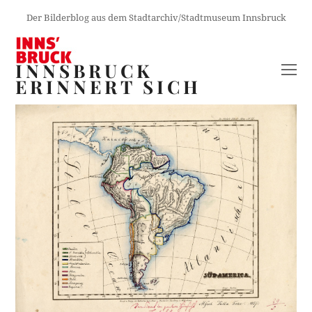
Der Bilderblog aus dem Stadtarchiv/Stadtmuseum Innsbruck
INNSBRUCK
O
ERINNERT SICH
M
M