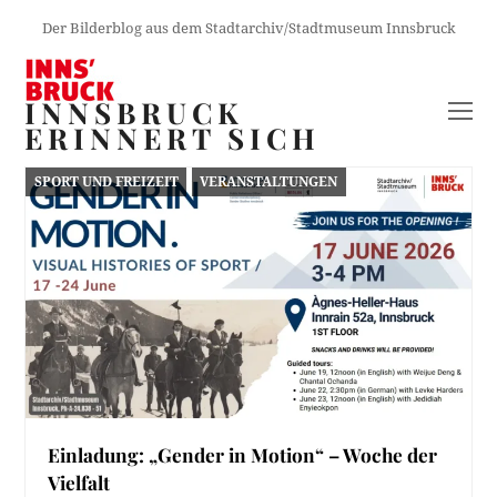
Der Bilderblog aus dem Stadtarchiv/Stadtmuseum Innsbruck
INNSBRUCK
O
ERINNERT SICH
M
M
SPORT UND FREIZEIT
VERANSTALTUNGEN
Einladung: „Gender in Motion“ – Woche der
Vielfalt