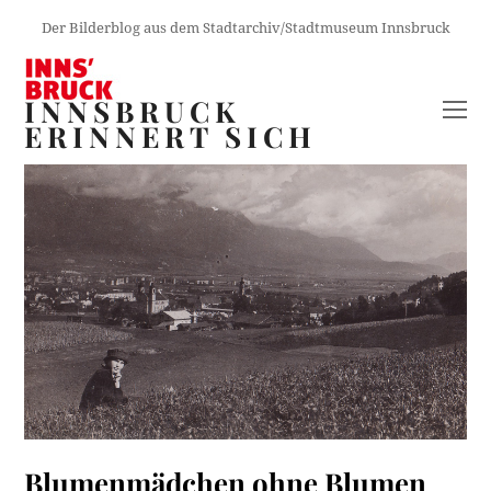
Der Bilderblog aus dem Stadtarchiv/Stadtmuseum Innsbruck
INNSBRUCK
O
ERINNERT SICH
M
M
Blumenmädchen ohne Blumen