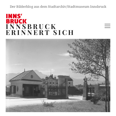
Der Bilderblog aus dem Stadtarchiv/Stadtmuseum Innsbruck
INNSBRUCK
O
ERINNERT SICH
M
M