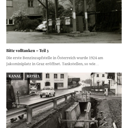
Bitte volltanken – Teil 3
Die erste Benzinzapfstelle in Österreich wurde 1924 am
Jakominiplatz in Graz eröffnet. Tankstellen, so wie…
KANAL
RÄTSEL