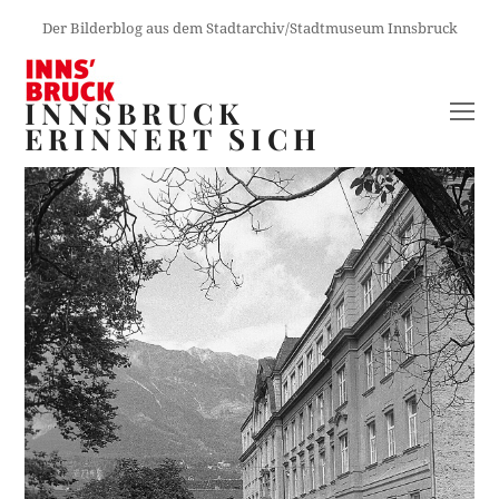
Der Bilderblog aus dem Stadtarchiv/Stadtmuseum Innsbruck
INNSBRUCK
O
ERINNERT SICH
M
M