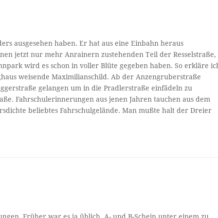
ders ausgesehen haben. Er hat aus eine Einbahn heraus
nen jetzt nur mehr Anrainern zustehenden Teil der Resselstraße,
npark wird es schon in voller Blüte gegeben haben. So erkläre ic
ghaus weisende Maximilianschild. Ab der Anzengruberstraße
ggerstraße gelangen um in die Pradlerstraße einfädeln zu
traße. Fahrschulerinnerungen aus jenen Jahren tauchen aus dem
sdichte beliebtes Fahrschulgelände. Man mußte halt der Dreier
gen. Früher war es ja üblich, A- und B-Schein unter einem zu