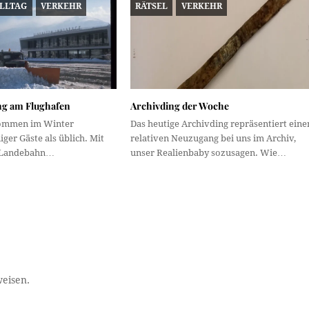
ALLTAG
VERKEHR
RÄTSEL
VERKEHR
g am Flughafen
Archivding der Woche
ommen im Winter
Das heutige Archivding repräsentiert eine
ger Gäste als üblich. Mit
relativen Neuzugang bei uns im Archiv,
r Landebahn…
unser Realienbaby sozusagen. Wie…
weisen.