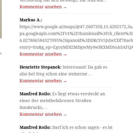
Vermutung hat sich bestätigt. Die Null auf…
Kommentar ansehen →
Markus A.:
https://www.google.at/maps/@47.2607358,11.4202172,3a
pa.googleapis.com%2Fv1%2Fthumbnail%3Fcb_client%
6.027806584327095%26panoid%3DDRcYv5JsIwEDf78aeh
entry=ttu&g_ep=EgoyMDI2MDgwMy4wIKXMDSoASAF
n
Kommentar ansehen →
Henriette Stepanek:
Interessant! Da gab es
also bei Steg schon eine steinerne…
Kommentar ansehen →
Manfred Roilo:
Es liegt etwas versteckt an
einer der meistbefahrenen Straßen
Innsbrucks,…
Kommentar ansehen →
Manfred Roilo:
Darf ich es schon sagen - es ist