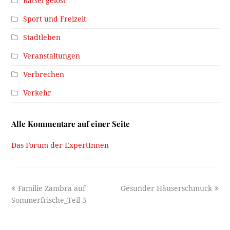
Rätsel gelöst
Sport und Freizeit
Stadtleben
Veranstaltungen
Verbrechen
Verkehr
Alle Kommentare auf einer Seite
Das Forum der ExpertInnen
previous
next
Familie Zambra auf
Gesunder Häuserschmuck
post:
post:
Sommerfrische_Teil 3