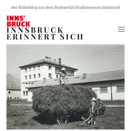
Der Bilderblog aus dem Stadtarchiv/Stadtmuseum Innsbruck
INNSBRUCK
O
ERINNERT SICH
M
M