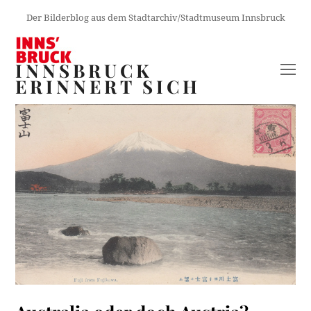
Der Bilderblog aus dem Stadtarchiv/Stadtmuseum Innsbruck
INNSBRUCK
O
ERINNERT SICH
M
M