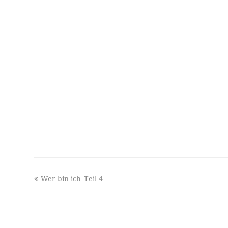
previous
Wer bin ich_Teil 4
post: