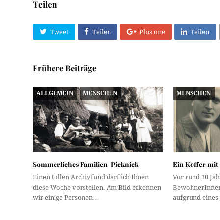
Teilen
Tweet
Teilen
Plus one
Teilen
Frühere Beiträge
ALLGEMEIN
MENSCHEN
MENSCHEN
Sommerliches Familien-Picknick
Ein Koffer mit
Einen tollen Archivfund darf ich Ihnen
Vor rund 10 Ja
diese Woche vorstellen. Am Bild erkennen
BewohnerInnen 
wir einige Personen…
aufgrund eines