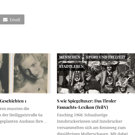
Email
MENSCHEN
SPORT UND FREIZEIT
STADTLEBEN
 Geschichten 1
S wie Spiegeltuxer: Das Tiroler
Fasnachts-Lexikon (Teil V)
hren mussten die
der Heiliggeistraße 6a
Fasching 1968: Schaulustige
 geplanten Ausbaus ihre…
Innsbruckerinnen und Innsbrucker
versammelten sich am Rennweg zum
diesjährigen Mullerschaugn. Mit dabei…