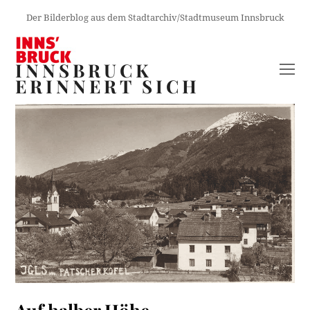
Der Bilderblog aus dem Stadtarchiv/Stadtmuseum Innsbruck
INNSBRUCK
O
ERINNERT SICH
M
M