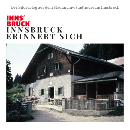
Der Bilderblog aus dem Stadtarchiv/Stadtmuseum Innsbruck
INNSBRUCK
O
ERINNERT SICH
M
M