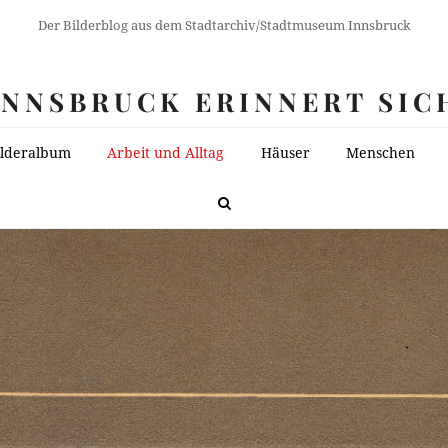
Der Bilderblog aus dem Stadtarchiv/Stadtmuseum Innsbruck
INNSBRUCK ERINNERT SIC
ilderalbum
Arbeit und Alltag
Häuser
Menschen