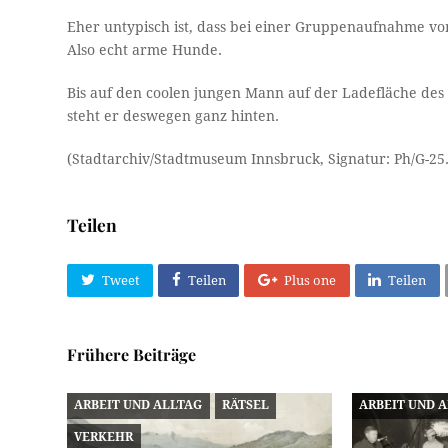
Eher untypisch ist, dass bei einer Gruppenaufnahme von
Also echt arme Hunde.
Bis auf den coolen jungen Mann auf der Ladefläche des
steht er deswegen ganz hinten.
(Stadtarchiv/Stadtmuseum Innsbruck, Signatur: Ph/G-25
Teilen
Tweet
Teilen
Plus one
Teilen
Frühere Beiträge
ARBEIT UND ALLTAG
RÄTSEL
ARBEIT UND 
VERKEHR