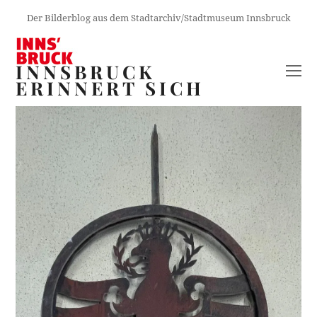
Der Bilderblog aus dem Stadtarchiv/Stadtmuseum Innsbruck
INNSBRUCK
O
ERINNERT SICH
M
M