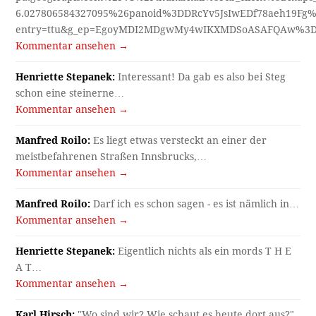
6.027806584327095%26panoid%3DDRcYv5JsIwEDf78aeh19Fg%
entry=ttu&g_ep=EgoyMDI2MDgwMy4wIKXMDSoASAFQAw%3
Kommentar ansehen →
Henriette Stepanek:
Interessant! Da gab es also bei Steg
schon eine steinerne…
Kommentar ansehen →
Manfred Roilo:
Es liegt etwas versteckt an einer der
meistbefahrenen Straßen Innsbrucks,…
Kommentar ansehen →
Manfred Roilo:
Darf ich es schon sagen - es ist nämlich in…
Kommentar ansehen →
Henriette Stepanek:
Eigentlich nichts als ein mords T H E
A T…
Kommentar ansehen →
Karl Hirsch:
"Wo sind wir? Wie schaut es heute dort aus?"