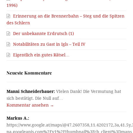
1996)
Erinnerung an die Brennerbahn – Steg und die Spitzen
des Schlern
Der unbekannte Erdrutsch (1)
Notabilitäten zu Gast in Igls – Teil IV
Eigentlich ein gutes Rätsel…
Neueste Kommentare
Manni Schneiderbauer:
VIelen Dank! Die Vermutung hat
sich bestätigt. Die Null auf…
Kommentar ansehen →
Markus A.:
https://www.google.at/maps/@47.2607358,11.4202172,3a,41.5y
pa.googleapis.com%2Fv1%2Fthumbnail%3Fcb_client%3Dmap