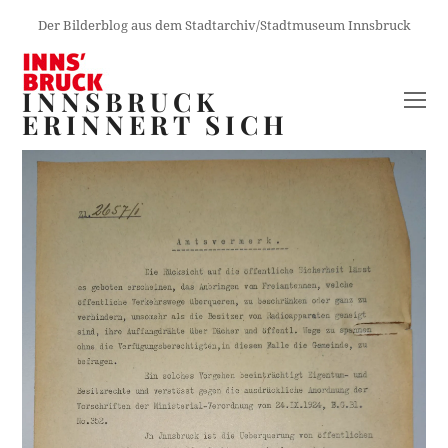
Der Bilderblog aus dem Stadtarchiv/Stadtmuseum Innsbruck
INNSBRUCK
O
ERINNERT SICH
M
M