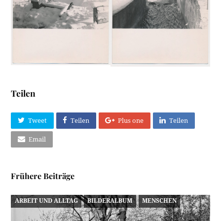
Teilen
Tweet
Teilen
Plus one
Teilen
Email
Frühere Beiträge
ARBEIT UND ALLTAG
BILDERALBUM
MENSCHEN