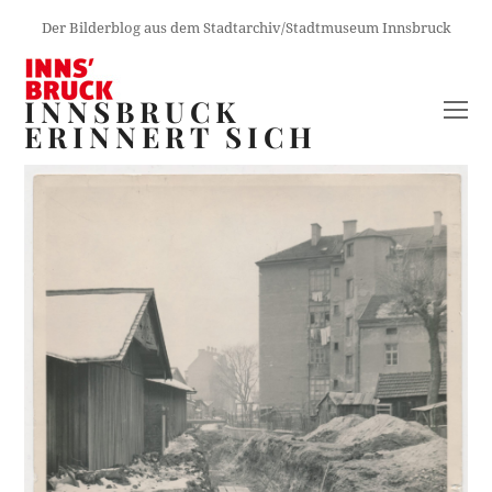
Der Bilderblog aus dem Stadtarchiv/Stadtmuseum Innsbruck
INNSBRUCK
O
ERINNERT SICH
M
M